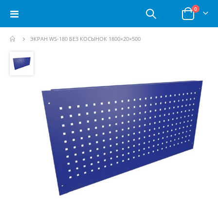
позици
0
Toggle
Корзина
Nav
ЭКРАН WS-180 БЕЗ КОСЫНОК 1800×20×500
Пропустить
и
перейти
к
галереям
изображений