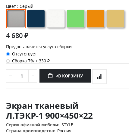
Цвет
: Серый
4 680 ₽
Предоставляется услуга сборки
Отсутствует
Сборка 7%
+
330 ₽
<В КОРЗИНУ
Перейти
к
Экран тканевый
началу
галереи
Л.ТЭКР-1 900×450×22
изображений
Дополнительная
STYLE
информация
Россия