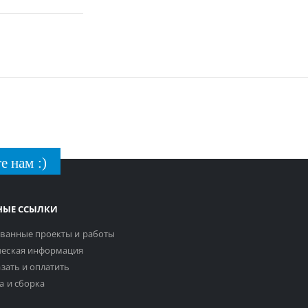
е нам :)
НЫЕ ССЫЛКИ
ванные проекты и работы
еская информация
азать и оплатить
а и сборка