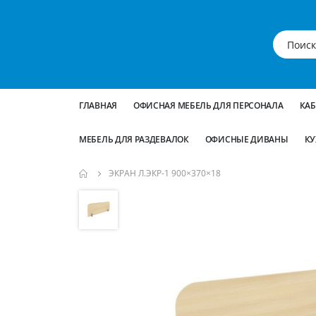
ГЛАВНАЯ
ОФИСНАЯ МЕБЕЛЬ ДЛЯ ПЕРСОНАЛА
КА
МЕБЕЛЬ ДЛЯ РАЗДЕВАЛОК
ОФИСНЫЕ ДИВАНЫ
КУ
ЭКРАН Л.ЭКР-1 900×370×18
Пропустить
и
перейти
к
галереям
изображений