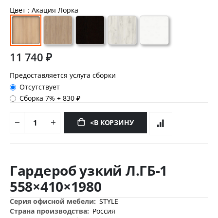
Цвет
: Акация Лорка
11 740 ₽
Предоставляется услуга сборки
Отсутствует
Сборка 7%
+
830 ₽
<В КОРЗИНУ
Перейти
к
Гардероб узкий Л.ГБ-1
началу
галереи
558×410×1980
изображений
Дополнительная
STYLE
информация
Россия