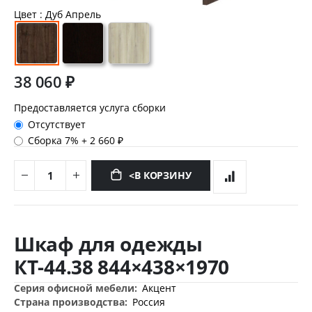
Цвет
: Дуб Апрель
38 060 ₽
Предоставляется услуга сборки
Отсутствует
Сборка 7%
+
2 660 ₽
<В КОРЗИНУ
Перейти
к
Шкаф для одежды
началу
галереи
КТ-44.38 844×438×1970
изображений
Дополнительная
Акцент
информация
Россия