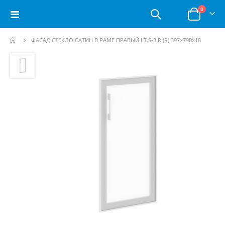
позици
0
Toggle
Корзина
Nav
ФАСАД СТЕКЛО САТИН В РАМЕ ПРАВЫЙ LT.S-3 R (R) 397×790×18
Пропустить
и
перейти
к
галереям
изображений