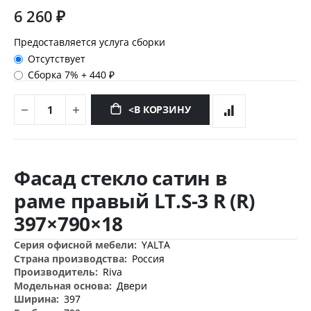
6 260 ₽
Предоставляется услуга сборки
Отсутствует
Сборка 7%
+
440 ₽
<В КОРЗИНУ
Перейти
к
Фасад стекло сатин в
началу
галереи
раме правый LT.S-3 R (R)
изображений
397×790×18
Дополнительная
YALTA
информация
Россия
Riva
Двери
397