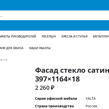
БИНЕТЫ РУКОВОДИТЕЛЕЙ
РЕСЕПШН
КРЕСЛА И СТУЛЬЯ
МЕТАЛЛИЧ
ХНЯ ДЛЯ ОФИСА
НАШИ РАБОТЫ
64×18
Фасад стекло сатин 
397×1164×18
2 260 ₽
Дополнительная
Серия офисной мебели
YALTA
информация
Страна производства
Россия