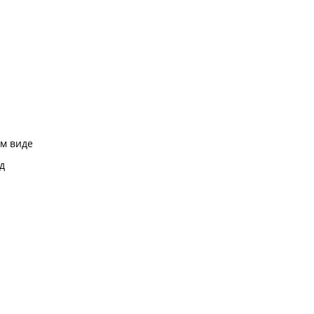
м виде
д