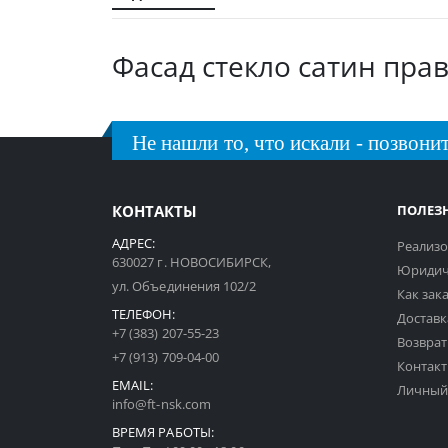
галереи
изображений
Фасад стекло сатин правы
Не нашли то, что искали - позвонит
КОНТАКТЫ
ПОЛЕЗ
АДРЕС:
Реализо
630027 г. НОВОСИБИРСК,
Юридич
ул. Объединения 102/2
Как зак
ТЕЛЕФОН:
Доставк
+7 (383) 207-55-23
Возврат
+7 (913) 709-04-00
Контак
EMAIL:
Личный
info@ft-nsk.com
ВРЕМЯ РАБОТЫ: