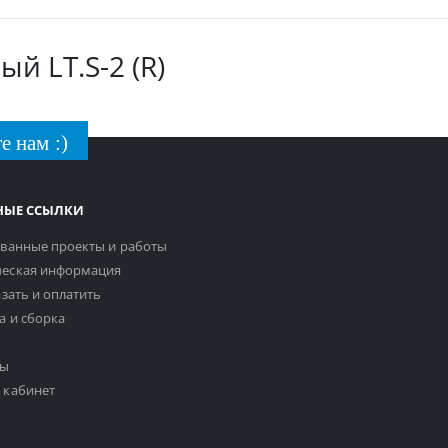
й LT.S-2 (R)
е нам :)
НЫЕ ССЫЛКИ
ванные проекты и работы
еская информация
азать и оплатить
а и сборка
ты
 кабинет