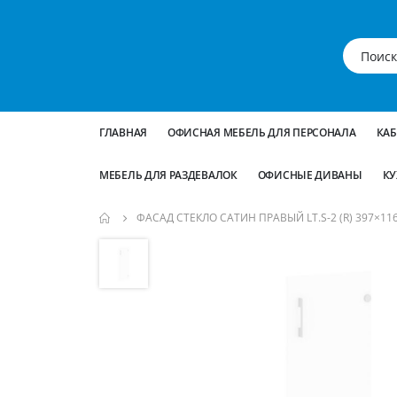
ГЛАВНАЯ
ОФИСНАЯ МЕБЕЛЬ ДЛЯ ПЕРСОНАЛА
КА
МЕБЕЛЬ ДЛЯ РАЗДЕВАЛОК
ОФИСНЫЕ ДИВАНЫ
КУ
ФАСАД СТЕКЛО САТИН ПРАВЫЙ LT.S-2 (R) 397×11
Пропустить
и
перейти
к
галереям
изображений