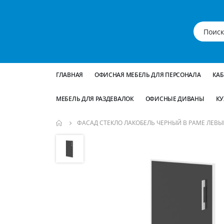
ГЛАВНАЯ
ОФИСНАЯ МЕБЕЛЬ ДЛЯ ПЕРСОНАЛА
КА
МЕБЕЛЬ ДЛЯ РАЗДЕВАЛОК
ОФИСНЫЕ ДИВАНЫ
КУ
ФАСАД СТЕКЛО ЛАКОБЕЛЬ ЧЕРНЫЙ В РАМЕ ЛЕВЫЙ L
Пропустить
и
перейти
к
галереям
изображений