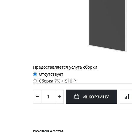
Предоставляется услуга сборки
Отсутствует
Сборка 7%
+
510 ₽
<В КОРЗИНУ
Перейти
к
началу
ПОДРОБНОСТИ