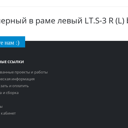
ерный в раме левый LT.S-3 R (L) 
е нам :)
НЫЕ ССЫЛКИ
ванные проекты и работы
еская информация
азать и оплатить
а и сборка
ты
 кабинет