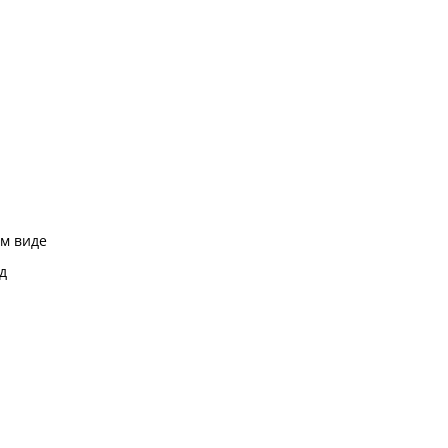
м виде
д