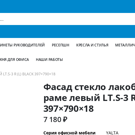
БИНЕТЫ РУКОВОДИТЕЛЕЙ
РЕСЕПШН
КРЕСЛА И СТУЛЬЯ
МЕТАЛЛИЧ
ХНЯ ДЛЯ ОФИСА
НАШИ РАБОТЫ
T.S-3 R (L) BLACK 397×790×18
Фасад стекло лако
раме левый LT.S-3 R 
397×790×18
7 180 ₽
Дополнительная
Серия офисной мебели
YALTA