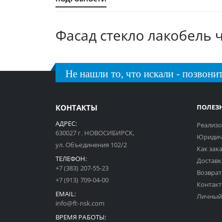
галереи
изображений
Фасад стекло лакобель ч
Не нашли то, что искали - позвонит
КОНТАКТЫ
ПОЛЕЗ
АДРЕС:
Реализо
630027 г. НОВОСИБИРСК,
Юридич
ул. Объединения 102/2
Как зак
ТЕЛЕФОН:
Доставк
+7 (383) 207-55-23
Возврат
+7 (913) 709-04-00
Контак
EMAIL:
Личный
info@ft-nsk.com
ВРЕМЯ РАБОТЫ: