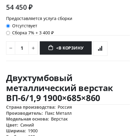
54 450 ₽
Предоставляется услуга сборки
Отсутствует
Сборка 7%
+
3 400 ₽
<В КОРЗИНУ
Перейти
к
Двухтумбовый
началу
галереи
металлический верстак
изображений
ВП-6/1,9 1900×685×860
Дополнительная
Россия
информация
Пакс Металл
Верстак
Синий
1900