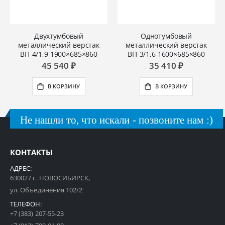
Двухтумбовый
Однотумбовый
металлический верстак
металлический верстак
ВП-4/1,9 1900×685×860
ВП-3/1,6 1600×685×860
45 540 ₽
35 410 ₽
В КОРЗИНУ
В КОРЗИНУ
Не нашли то, что искали - позвоните нам :)
КОНТАКТЫ
АДРЕС:
630027 г. НОВОСИБИРСК,
ул. Объединения 102/2
ТЕЛЕФОН:
+7 (383) 207-55-23