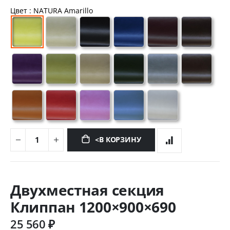
Цвет
: NATURA Amarillo
<В КОРЗИНУ
Перейти
к
Двухместная секция
началу
галереи
Клиппан 1200×900×690
изображений
25 560 ₽