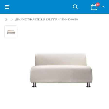
позици
0
Toggle
Корзина
Nav
ДВУХМЕСТНАЯ СЕКЦИЯ КЛИППАН 1200×900×690
Пропустить
и
перейти
к
галереям
изображений