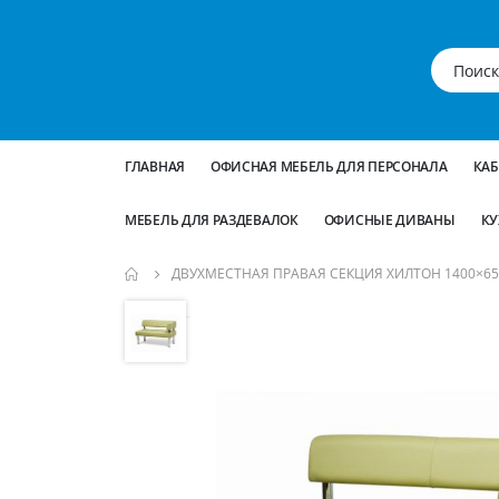
ГЛАВНАЯ
ОФИСНАЯ МЕБЕЛЬ ДЛЯ ПЕРСОНАЛА
КА
МЕБЕЛЬ ДЛЯ РАЗДЕВАЛОК
ОФИСНЫЕ ДИВАНЫ
КУ
ДВУХМЕСТНАЯ ПРАВАЯ СЕКЦИЯ ХИЛТОН 1400×65
Пропустить
и
перейти
к
галереям
изображений