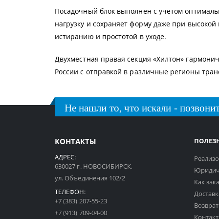
Посадочный блок выполнен с учетом оптимальн
нагрузку и сохраняет форму даже при высокой
истиранию и простотой в уходе.
Двухместная правая секция «Хилтон» гармонич
России с отправкой в различные регионы тра
Не нашли то, что искали - позвонит
КОНТАКТЫ
ПОЛЕЗ
АДРЕС:
Реализо
630027 г. НОВОСИБИРСК,
Юридич
ул. Объединения 102/2
Как зак
ТЕЛЕФОН:
Доставк
+7 (383) 207-55-23
Возврат
+7 (913) 709-04-00
Контак