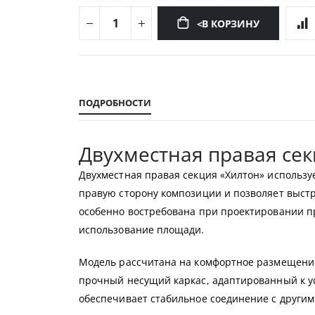
<В КОРЗИНУ
Перейти
к
началу
ПОДРОБНОСТИ
галереи
изображений
Двухместная правая сек
Двухместная правая секция «Хилтон» использу
правую сторону композиции и позволяет выст
особенно востребована при проектировании п
использование площади.
Модель рассчитана на комфортное размещение 
прочный несущий каркас, адаптированный к у
обеспечивает стабильное соединение с другим