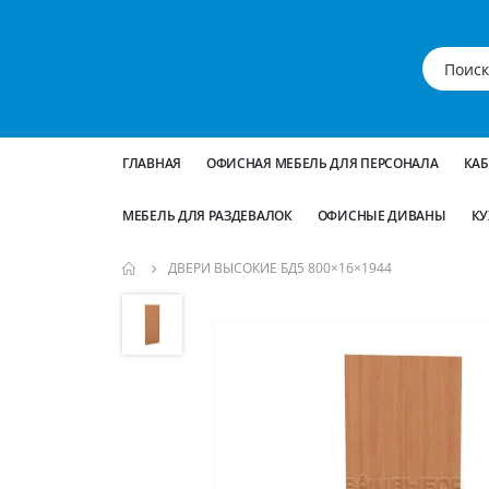
ГЛАВНАЯ
ОФИСНАЯ МЕБЕЛЬ ДЛЯ ПЕРСОНАЛА
КА
МЕБЕЛЬ ДЛЯ РАЗДЕВАЛОК
ОФИСНЫЕ ДИВАНЫ
КУ
ДВЕРИ ВЫСОКИЕ БД5 800×16×1944
Пропустить
и
перейти
к
галереям
изображений