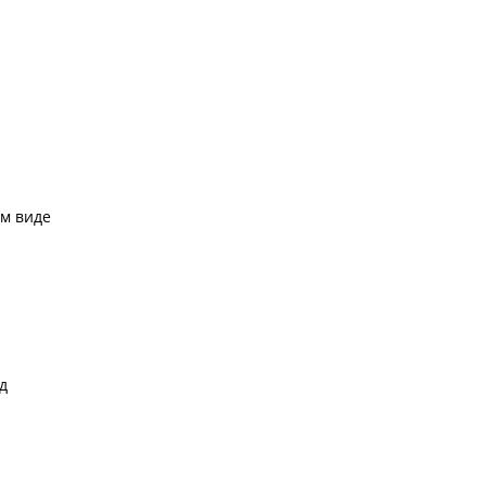
м виде
д