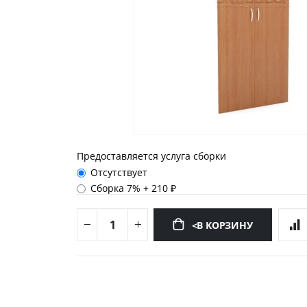
Предоставляется услуга сборки
Отсутствует
Сборка 7%
+
210 ₽
<В КОРЗИНУ
Перейти
к
началу