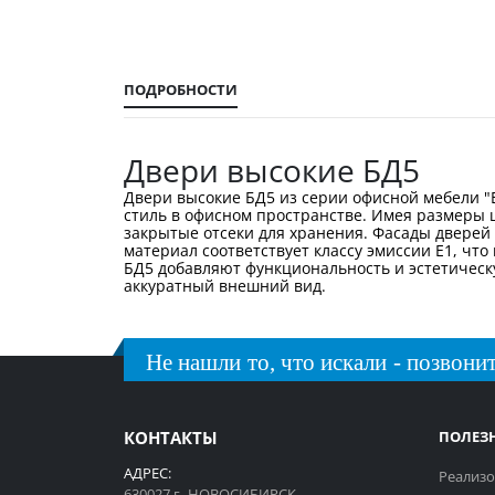
галереи
изображений
ПОДРОБНОСТИ
Двери высокие БД5
Двери высокие БД5 из серии офисной мебели "Б
стиль в офисном пространстве. Имея размеры ш
закрытые отсеки для хранения. Фасады дверей
материал соответствует классу эмиссии Е1, что
БД5 добавляют функциональность и эстетическ
аккуратный внешний вид.
Не нашли то, что искали - позвонит
КОНТАКТЫ
ПОЛЕЗ
АДРЕС:
Реализо
630027 г. НОВОСИБИРСК,