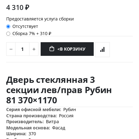
4 310 ₽
Предоставляется услуга сборки
Отсутствует
Сборка 7%
+
310 ₽
<В КОРЗИНУ
Перейти
к
Дверь стеклянная 3
началу
галереи
секции лев/прав Рубин
изображений
81 370×1170
Дополнительная
Рубин
информация
Россия
Витра
Фасад
370