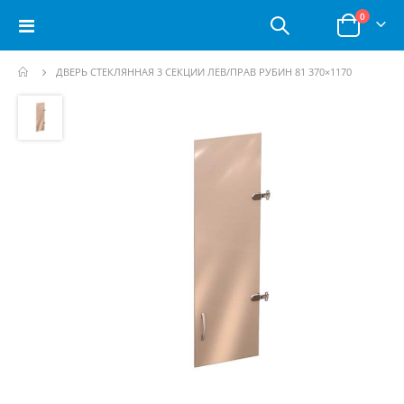
позици
0
Toggle
Корзина
Nav
ДВЕРЬ СТЕКЛЯННАЯ 3 СЕКЦИИ ЛЕВ/ПРАВ РУБИН 81 370×1170
Пропустить
и
перейти
к
галереям
изображений