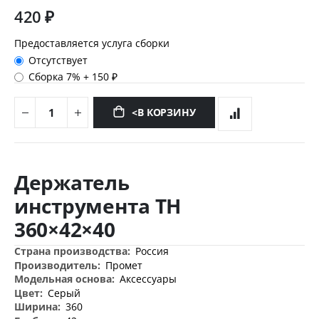
420 ₽
Предоставляется услуга сборки
Отсутствует
Сборка 7%
+
150 ₽
<В КОРЗИНУ
Перейти
к
Держатель
началу
галереи
инструмента TH
изображений
360×42×40
Дополнительная
Россия
информация
Промет
Аксессуары
Серый
360