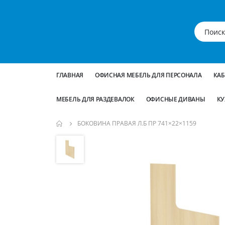
ГЛАВНАЯ
ОФИСНАЯ МЕБЕЛЬ ДЛЯ ПЕРСОНАЛА
КА
МЕБЕЛЬ ДЛЯ РАЗДЕВАЛОК
ОФИСНЫЕ ДИВАНЫ
КУ
БОКОВИНА ПРАВАЯ Л.Б ПР 741×22×1159
Пропустить
и
перейти
к
галереям
изображений