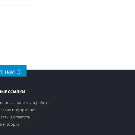
е нам :)
НЫЕ ССЫЛКИ
ванные проекты и работы
еская информация
азать и оплатить
а и сборка