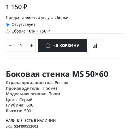
1 150 ₽
Предоставляется услуга сборки
Отсутствует
Сборка 10%
+
150 ₽
<В КОРЗИНУ
Перейти
к
Боковая стенка MS 50×60
началу
галереи
Дополнительная
Россия
изображений
информация
Промет
Полка
Серый
600
500
НАЛИЧИЕ:
ЕСТЬ В НАЛИЧИИ
SKU
S24199552602