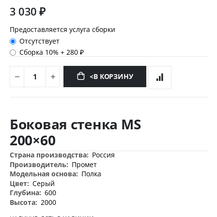
3 030 ₽
Предоставляется услуга сборки
Отсутствует
Сборка 10%
+
280 ₽
<В КОРЗИНУ
Перейти
к
Боковая стенка MS
началу
галереи
200×60
изображений
Дополнительная
Россия
информация
Промет
Полка
Серый
600
2000