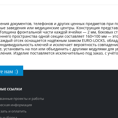
анения документов, телефонов и других ценных предметов при
бные заведения или медицинские центры. Конструкция предста
олщина фронтальной части каждой ячейки — 2 мм, боковых ст
еннего пространства одной секции составляет 160×100 мм — эт
 Каждый отсек оснащается надёжным замком EURO-LOCKS, обла
индивидуальность ключей и исключает вероятность совпадений
не, установить на пол или объединить с другими модулями для 
мления. Изделие поставляется исключительно под заказ, с учёт
е нам :)
НЫЕ ССЫЛКИ
ванные проекты и работы
еская информация
азать и оплатить
а и сборка