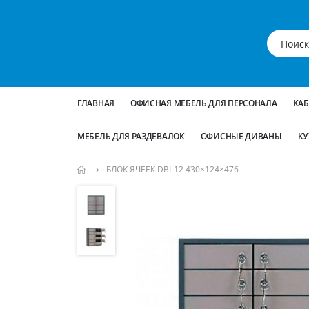
ГЛАВНАЯ
ОФИСНАЯ МЕБЕЛЬ ДЛЯ ПЕРСОНАЛА
КА
МЕБЕЛЬ ДЛЯ РАЗДЕВАЛОК
ОФИСНЫЕ ДИВАНЫ
КУ
БЛОК ЯЧЕЕК DBI-12 430×124×476
Пропустить
и
перейти
к
галереям
изображений