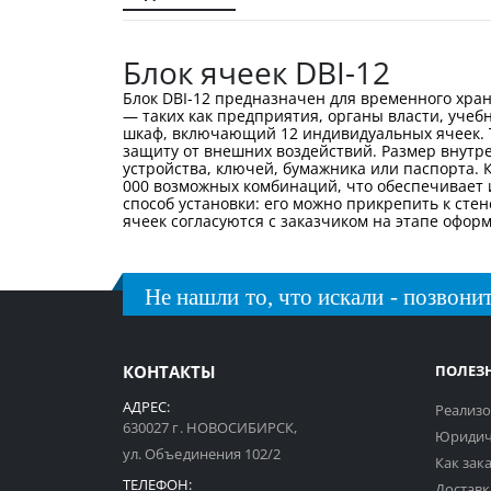
галереи
изображений
Блок ячеек DBI-12
Блок DBI-12 предназначен для временного хр
— таких как предприятия, органы власти, уче
шкаф, включающий 12 индивидуальных ячеек. Т
защиту от внешних воздействий. Размер внутр
устройства, ключей, бумажника или паспорта.
000 возможных комбинаций, что обеспечивает 
способ установки: его можно прикрепить к сте
ячеек согласуются с заказчиком на этапе офор
Не нашли то, что искали - позвонит
КОНТАКТЫ
ПОЛЕЗ
АДРЕС:
Реализо
630027 г. НОВОСИБИРСК,
Юридич
ул. Объединения 102/2
Как зак
ТЕЛЕФОН:
Доставк