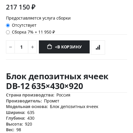
217 150 ₽
Предоставляется услуга сборки
Отсутствует
Сборка 7%
+
11 950 ₽
<В КОРЗИНУ
Перейти
к
Блок депозитных ячеек
началу
галереи
DB-12 635×430×920
изображений
Дополнительная
Россия
информация
Промет
Блок депозитных ячеек
635
430
920
98