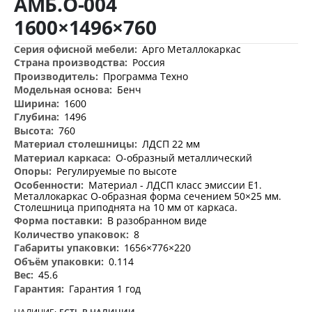
АМБ.О-004
изображений
1600×1496×760
Дополнительная
Арго Металлокаркас
информация
Россия
Программа Техно
Бенч
1600
1496
760
ЛДСП 22 мм
О-образный металлический
Регулируемые по высоте
Материал - ЛДСП класс эмиссии Е1.
Металлокаркас О-образная форма сечением 50×25 мм.
Столешница приподнята на 10 мм от каркаса.
В разобранном виде
8
1656×776×220
0.114
45.6
Гарантия 1 год