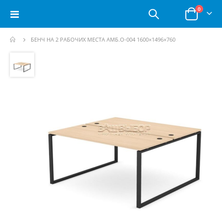
позици
0
Toggle
Корзина
Nav
БЕНЧ НА 2 РАБОЧИХ МЕСТА АМБ.О-004 1600×1496×760
Пропустить
и
перейти
к
галереям
изображений