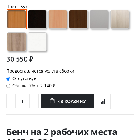
Цвет
: Бук
30 550 ₽
Предоставляется услуга сборки
Отсутствует
Сборка 7%
+
2 140 ₽
<В КОРЗИНУ
Перейти
к
Бенч на 2 рабочих места
началу
галереи