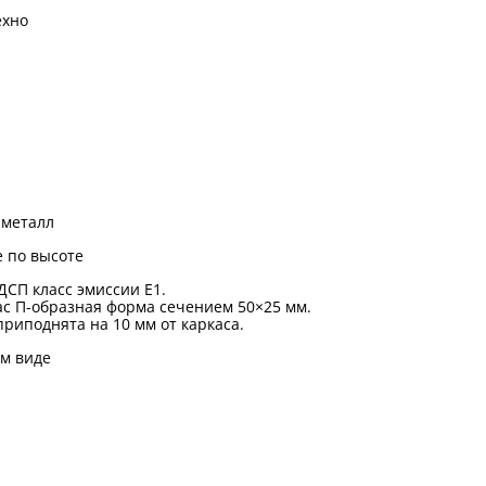
ехно
металл
 по высоте
ДСП класс эмиссии Е1.
с П-образная форма сечением 50×25 мм.
риподнята на 10 мм от каркаса.
м виде