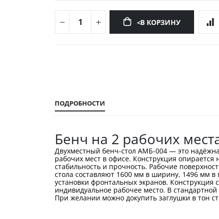
<В КОРЗИНУ
Перейти
к
началу
галереи
изображений
ПОДРОБНОСТИ
Бенч на 2 рабочих мест
Двухместный бенч-стол АМБ-004 — это надёжна
рабочих мест в офисе. Конструкция опирается
стабильность и прочность. Рабочие поверхнос
стола составляют 1600 мм в ширину, 1496 мм в
установки фронтальных экранов. Конструкция с
индивидуальное рабочее место. В стандартной
При желании можно докупить заглушки в тон с