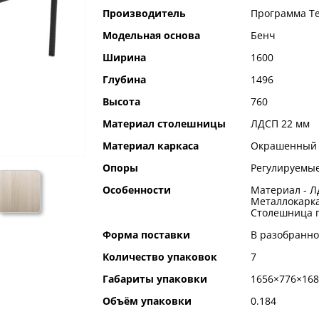
Производитель
Программа Т
Модельная основа
Бенч
Ширина
1600
Глубина
1496
Высота
760
Материал столешницы
ЛДСП 22 мм
Материал каркаса
Окрашенный 
Опоры
Регулируемые
Особенности
Материал - Л
Металлокарка
Столешница п
Форма поставки
В разобранно
Количество упаковок
7
Габариты упаковки
1656×776×168
Объём упаковки
0.184