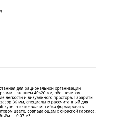
д
ботанная для рациональной организации
ерсами сечением 40×20 мм, обеспечивая
е лёгкости и визуального простора. Габариты
 зазор 36 мм, специально рассчитанный для
б-купе, что позволяет гибко формировать
товом цвете, совпадающем с окраской каркаса.
бъём — 0,07 м3.