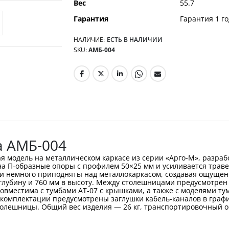
Вес
55.7
Гарантия
Гарантия 1 го
НАЛИЧИЕ:
ЕСТЬ В НАЛИЧИИ
SKU
АМБ-004
а АМБ-004
я модель на металлическом каркасе из серии «Арго-М», разра
 на П-образные опоры с профилем 50×25 мм и усиливается трав
ти немного приподняты над металлокаркасом, создавая ощущени
 глубину и 760 мм в высоту. Между столешницами предусмотрен
овместима с тумбами АТ-07 с крышками, а также с моделями тум
 комплектации предусмотрены заглушки кабель-каналов в графи
толешницы. Общий вес изделия — 26 кг, транспортировочный о