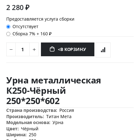
2 280 ₽
Предоставляется услуга сборки
Отсутствует
Сборка 7%
+
160 ₽
<В КОРЗИНУ
Перейти
к
Урна металлическая
началу
галереи
К250-Чёрный
изображений
250*250*602
Дополнительная
Россия
информация
Титан Мета
Урна
Чёрный
250